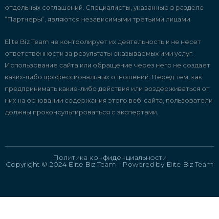
отдельных соглашений. Специалисты, указанные в разделе
“Партнеры”, являются независимыми третьими лицами.
Elite Biz Team не контролирует их деятельность и не несет
ответственности за результаты оказываемых ими услуг.
Использование сайта или обращение через него не создает
каких-либо профессиональных отношений. Перед тем, как
предпринимать какие-либо действия или воздерживаться от
них на основании содержания этого веб-сайта, пользователи
должны проконсультироваться с экспертами.
Политика конфиденциальности
Copyright © 2024 Elite Biz Team | Powered by Elite Biz Team