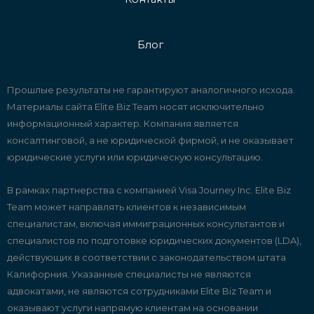
Веб-дизайн и разработка веб-
Составление контрактов
планов
сайтов
Блог
Услуги по получению бизнес-
Маркетинговая стратегия и
лицензий
Прошлые результаты не гарантируют аналогичного исхода.
консалтинг
Материалы сайта Elite Biz Team носят исключительно
информационный характер. Компания является
Услуги по подготовке налогов
консалтинговой, а не юридической фирмой, и не оказывает
Управление социальными сетями
юридические услуги или юридическую консультацию.
В рамках партнерства с компанией Visa Journey Inc. Elite Biz
Team может направлять клиентов к независимым
специалистам, включая иммиграционных консультантов и
специалистов по подготовке юридических документов (LDA),
действующих в соответствии с законодательством штата
Калифорния. Указанные специалисты не являются
адвокатами, не являются сотрудниками Elite Biz Team и
оказывают услуги напрямую клиентам на основании